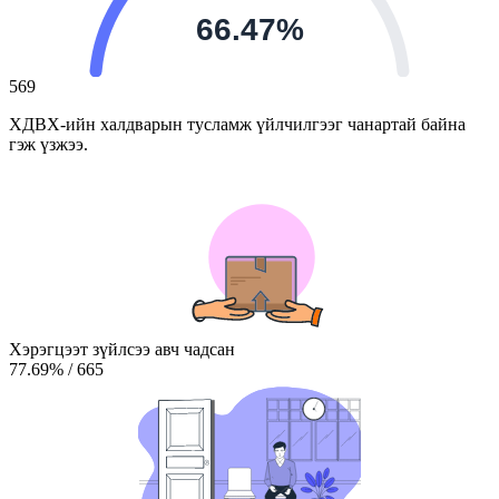
66.47%
569
ХДВХ-ийн халдварын тусламж үйлчилгээг чанартай байна
гэж үзжээ.
Хэрэгцээт зүйлсээ авч чадсан
77.69
%
/
665