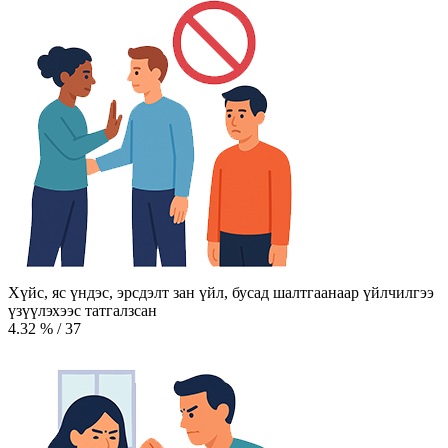
Хүйс, яс үндэс, эрсдэлт зан үйл, бусад шалтгаанаар үйлчилгээ
үзүүлэхээс татгалзсан
4.32
%
/
37