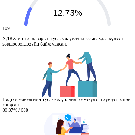
12.73%
109
ХДВХ-ийн халдварын тусламж үйлчилгээ авахдаа хүлээн
зөвшөөрөгдөхүйц байж чадсан.
Надтай эмнэлгийн тусламж үйлчилгээ үзүүлэгч хүндэтгэлтэй
хандсан
80.37
%
/
688