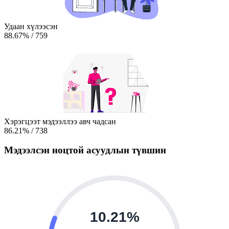
Удаан хүлээсэн
88.67
%
/
759
Хэрэгцээт мэдээллээ авч чадсан
86.21
%
/
738
Мэдээлсэн ноцтой асуудлын түвшин
10.21%