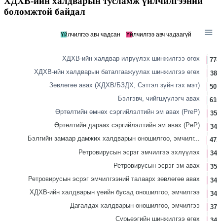
ХДХВ-ийн халдварын тусламж үйлчилгээний
боломжтой байдал
Үйлчилгээ авч чадсан
Үйлчилгээ авч чадаагүй
ХДХВ-ийн халдвар илрүүлэх шинжилгээ өгөх
774
ХДХВ-ийн халдварын баталгаажуулах шинжилгээ өгөх
386
Зөвлөгөө авах (ХДХВ/БЗДХ, Сэтгэл зүйн гэх мэт)
507
Бэлгэвч, чийгшүүлэгч авах
610
Өртөлтийн өмнөх сэргийлэлтийн эм авах (PreP)
350
Өртөлтийн дараах сэргийлэлтийн эм авах (PeP)
347
Бэлгийн замаар дамжих халдварын оношилгоо, эмчилг...
473
Ретровирусын эсрэг эмчилгээ эхлүүлэх
347
Ретровирусын эсрэг эм авах
351
Ретровирусын эсрэг эмчилгээний талаарх зөвлөгөө авах
340
ХДХВ-ийн халдварын үеийн бусад оношилгоо, эмчилгээ
343
Дагалдах халдварын оношилгоо, эмчилгээ
375
Сүрьеэгийн шинжилгээ өгөх
344