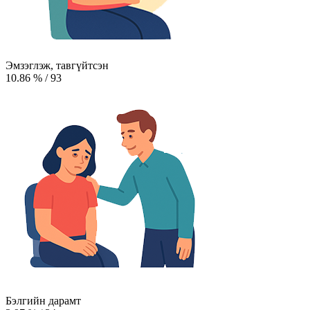
Эмзэглэж, тавгүйтсэн
10.86
%
/
93
Бэлгийн дарамт