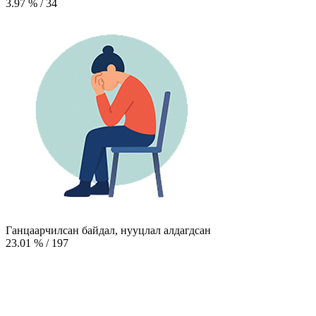
3.97
%
/
34
Ганцаарчилсан байдал, нууцлал алдагдсан
23.01
%
/
197