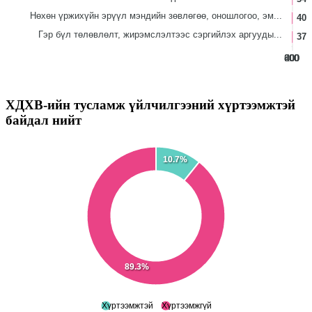
Нөхөн үржихүйн эрүүл мэндийн зөвлөгөө, оношлогоо, эм...
402
Гэр бүл төлөвлөлт, жирэмслэлтээс сэргийлэх аргууды...
376
800
600
400
200
0
ХДХВ-ийн тусламж үйлчилгээний хүртээмжтэй
байдал нийт
10.7%
89.3%
Хүртээмжтэй
Хүртээмжгүй