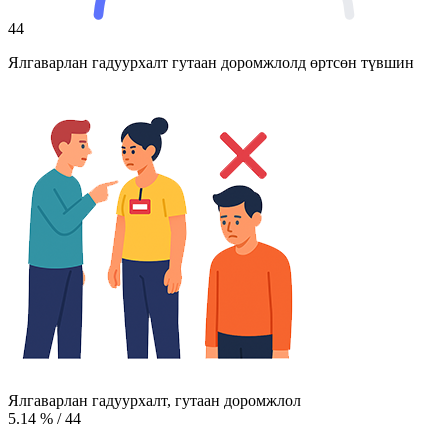
44
Ялгаварлан гадуурхалт гутаан доромжлолд өртсөн түвшин
Ялгаварлан гадуурхалт, гутаан доромжлол
5.14
%
/
44