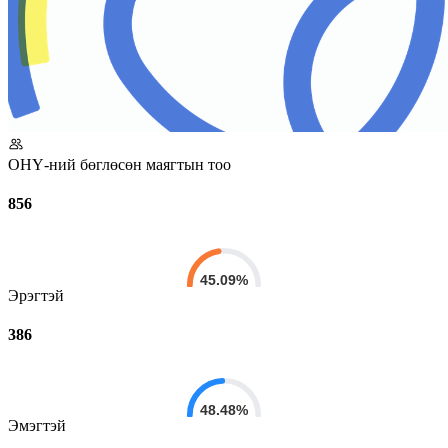
ОНҮ-ний бөглөсөн маягтын тоо
856
45.09%
Эрэгтэй
386
48.48%
Эмэгтэй