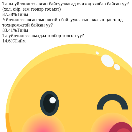
Таны үйлчилгээ авсан байгууллагад очиход хялбар байсан уу?
(хол, ойр, зам тээвэр гэх мэт)
87.38
%
Тийм
Үйлчилгээ авсан эмнэлгийн байгууллагын ажлын цаг танд
тохиромжтой байсан уу?
83.41
%
Тийм
Та үйлчилгээ авахдаа төлбөр төлсөн үү?
14.6
%
Тийм