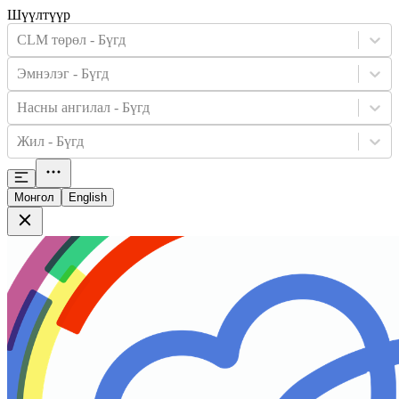
Шүүлтүүр
CLM төрөл - Бүгд
Эмнэлэг - Бүгд
Насны ангилал - Бүгд
Жил - Бүгд
Монгол
English